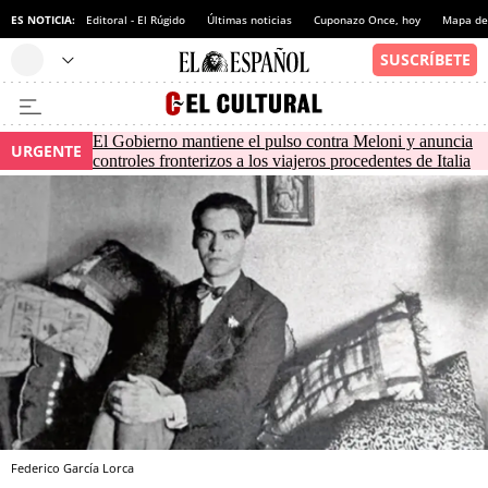
ES NOTICIA:
Editoral - El Rúgido
Últimas noticias
Cuponazo Once, hoy
Mapa de 
El Gobierno mantiene el pulso contra Meloni y anuncia
URGENTE
controles fronterizos a los viajeros procedentes de Italia
Federico García Lorca