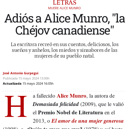
LETRAS
MUERE ALICE MUNRO
Adiós a Alice Munro, "la
Chéjov canadiense"
La escritora recreó en sus cuentos, deliciosos, los
sueños y anhelos, los miedos y sinsabores de las
mujeres de su pueblo natal.
José Antonio Gurpegui
Publicada
15 mayo 2024
13:00h
Actualizada
15 mayo 2024
16:05h
H
Alice Munro
a fallecido
, la autora de
Demasiada felicidad
(2009), que le valió
Premio Nobel de Literatura
el
en el
El amor de una mujer generosa
2013, o
¿Quién te crees que eres?
(1998), o
(1978) y así hasta