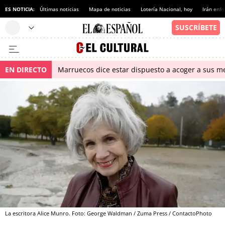
ES NOTICIA:
Últimas noticias
Mapa de noticias
Lotería Nacional, hoy
Irán enfr
EN DIRECTO
Marruecos dice estar dispuesto a acoger a sus me
La escritora Alice Munro. Foto: George Waldman / Zuma Press / ContactoPhoto