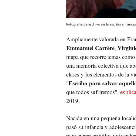
Fotografía de archivo de la escritora franc
Ampliamente valorada en Fran
Emmanuel Carrère
Virgini
,
mapa que recorre temas como l
una memoria colectiva que abo
clases y los elementos de la v
Escribo para salvar aquell
"
que todos sufriremos",
explic
2019.
Nacida en una pequeña locali
pasó su infancia y adolescenci
para cursar estudios universita