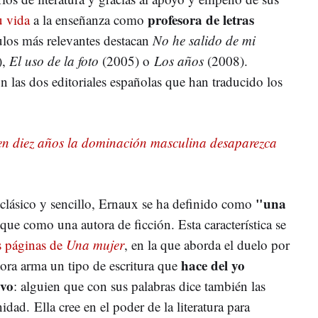
profesora de letras
u vida
a la enseñanza como
tulos más relevantes destacan
No he salido de mi
),
El uso de la foto
(2005) o
Los años
(2008).
n las dos editoriales españolas que han traducido los
en diez años la dominación masculina desaparezca
"una
 clásico y sencillo, Ernaux se ha definido como
ue como una autora de ficción. Esta característica se
s páginas de
Una mujer
, en la que aborda el duelo por
hace del yo
tora arma un tipo de escritura que
ivo
: alguien que con sus palabras dice también las
dad. Ella cree en el poder de la literatura para