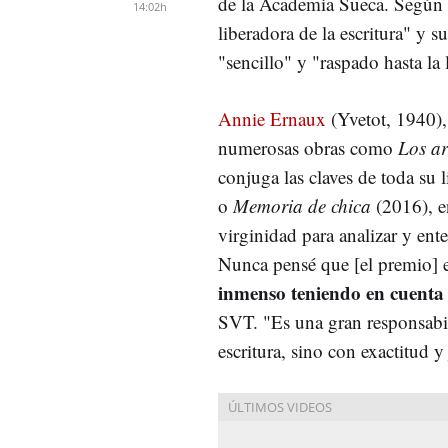
de la Academia Sueca. Según el
14:02h
liberadora de la escritura" y s
"sencillo" y "raspado hasta la 
Annie Ernaux
(Yvetot, 1940)
numerosas obras como
Los a
conjuga las claves de toda su li
o
Memoria de chica
(2016), e
virginidad para analizar y en
Nunca pensé que [el premio] e
inmenso teniendo en cuenta
SVT. "Es una gran responsabili
escritura, sino con exactitud y