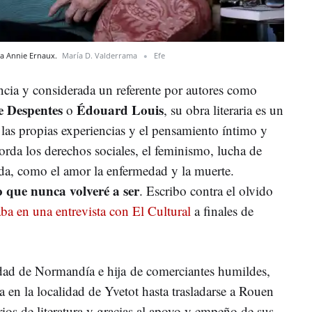
esa Annie Ernaux.
María D. Valderrama
Efe
cia y considerada un referente por autores como
e Despentes
Édouard Louis
o
, su obra literaria es un
as propias experiencias y el pensamiento íntimo y
rda los derechos sociales, el feminismo, lucha de
ida, como el amor la enfermedad y la muerte.
o que nunca volveré a ser
. Escribo contra el olvido
aba en una entrevista con El Cultural
a finales de
dad de Normandía e hija de comerciantes humildes,
a en la localidad de Yvetot hasta trasladarse a Rouen
rios de literatura y gracias al apoyo y empeño de sus