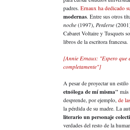
padres.
Ernaux ha dedicado s
modernas
. Entre sus otros tí
noche
(1997),
Perderse
(2001
Cabaret Voltaire y Tusquets so
libros de la escritora francesa.
[Annie Ernaux: "Espero que 
completamente"]
A pesar de proyectar un estilo
etnóloga de mí misma"
más q
desprende, por ejemplo,
de la
la pérdida de su madre. La au
literario un personaje colect
verdades del resto de la humani