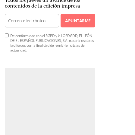
Todos los jueves un avance de los
contenidos de la edición impresa
APUNTARME
De conformidad con el RGPD y la LOPDGDD, EL LEÓN
DE EL ESPAÑOL PUBLICACIONES, S.A. tratará los datos
facilitados con la finalidad de remitirle noticias de
actualidad.