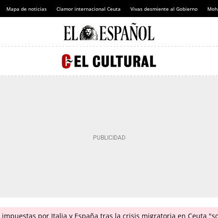
Mapa de noticias
Clamor internacional Ceuta
Vivas desmiente al Gobierno
Moh
impuestas por Italia y España tras la crisis migratoria en Ceuta "