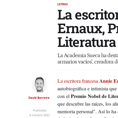
LETRAS
La escrit
Ernaux, P
Literatura
La Academia Sueca ha destac
armarios vacíos', creadora d
Annie E
La escritora francesa
autobiográfica e intimista que
Premio Nobel de Lite
con el
David Barreira
que descubre las raíces, los al
memoria personal". Así lo ha 
Publicada
6 octubre 2022