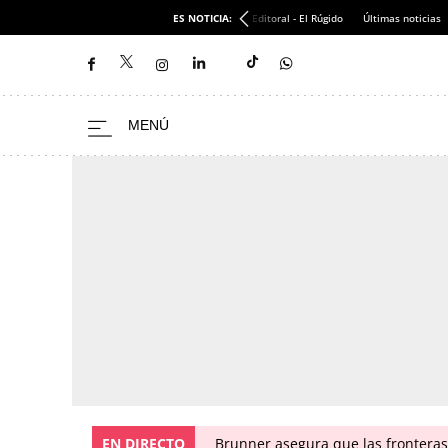
ES NOTICIA:
Editoral - El Rúgido
Últimas noticias
EN DIRECTO
Brunner asegura que las fronteras 