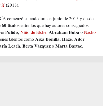
e X
(2018).
A comenzó su andadura en junio de 2015 y desde
 60 títulos
entre los que hay autores consagrados
ves Pulido
Abraham Boba
,
Niño de Elche
,
o
Nacho
Aixa Bonilla
Haze
Aitor
venes talentos como
,
,
ría Leach
Berta Vázquez
Marta Bartac
,
o
.