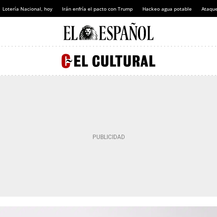
Lotería Nacional, hoy
Irán enfría el pacto con Trump
Hackeo agua potable
Ataque