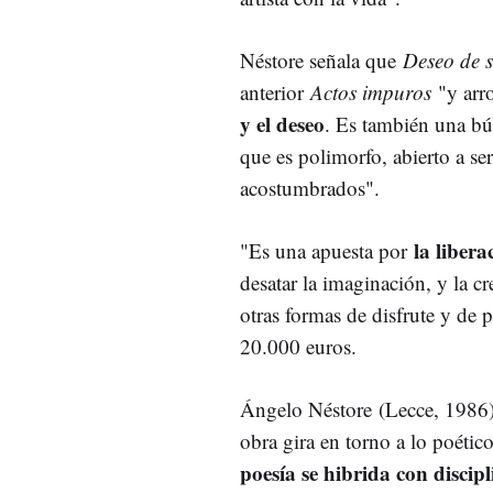
Néstore señala que
Deseo de s
anterior
Actos impuros
"y arro
y el deseo
. Es también una bú
que es polimorfo, abierto a se
acostumbrados".
la libera
"Es una apuesta por
desatar la imaginación, y la 
otras formas de disfrute y de 
20.000 euros.
Ángelo Néstore
(Lecce, 1986),
obra gira en torno a lo poéti
poesía se hibrida con discip