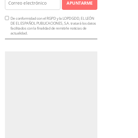
APUNTARME
De conformidad con el RGPD y la LOPDGDD, EL LEÓN
DE EL ESPAÑOL PUBLICACIONES, S.A. tratará los datos
facilitados con la finalidad de remitirle noticias de
actualidad.