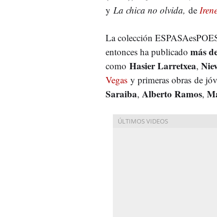
y
La chica no olvida,
de
Iren
La colección ESPASAesPOESÍ
más de
entonces ha publicado
Hasier Larretxea
Nie
como
,
Vegas
y primeras obras de jó
Saraiba
Alberto Ramos
Ma
,
,