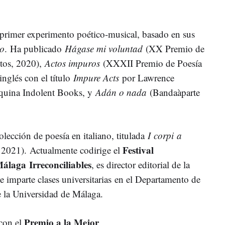
 primer experimento poético-musical, basado en sus
to
. Ha publicado
Hágase mi voluntad
(XX Premio de
xtos, 2020),
Actos impuros
(XXXII Premio de Poesía
inglés con el título
Impure Acts
por Lawrence
rquina Indolent Books, y
Adán o nada
(Bandaàparte
lección de poesía en italiano, titulada
I corpi a
Festival
, 2021). Actualmente codirige el
Málaga Irreconciliables
, es director editorial de la
 e imparte clases universitarias en el Departamento de
e la Universidad de Málaga.
Premio a la Mejor
 con el