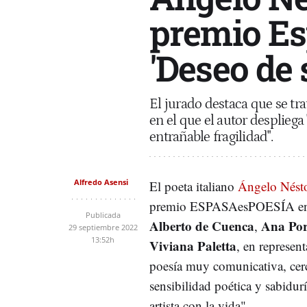
premio Es
'Deseo de 
El jurado destaca que se trat
en el que el autor despliega
entrañable fragilidad".
Alfredo Asensi
El poeta italiano
Ángelo Nést
premio ESPASAesPOESÍA en 
Publicada
Alberto de Cuenca
Ana Por
,
29 septiembre 2022
13:52h
Viviana Paletta
, en represent
poesía muy comunicativa, cerca
sensibilidad poética y sabidur
artista con la vida".