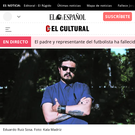
ES NOTICIA:
Editoral - El Rúgido
Últimas noticias
Mapa de noticias
Fallece Jor
EN DIRECTO
El padre y representante del futbolista ha fallec
Eduardo Ruiz Sosa. Foto: Kala Madriz