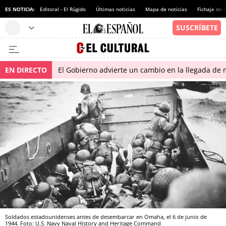
ES NOTICIA:
Editoral - El Rúgido
Últimas noticias
Mapa de noticias
Fichaje de
EN DIRECTO
El Gobierno advierte un cambio en la llegada d
Soldados estadounidenses antes de desembarcar en Omaha, el 6 de junio de
1944. Foto: U.S. Navy Naval History and Heritage Command