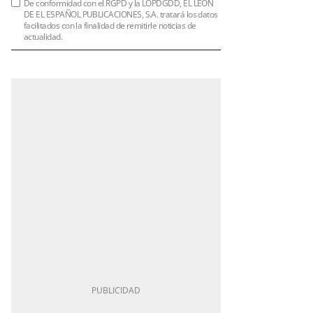
De conformidad con el RGPD y la LOPDGDD, EL LEÓN
DE EL ESPAÑOL PUBLICACIONES, S.A. tratará los datos
facilitados con la finalidad de remitirle noticias de
actualidad.