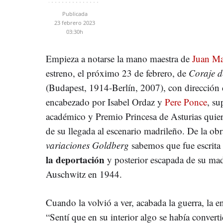
Publicada
23 febrero 2023
03:30h
Empieza a notarse la mano maestra de
Juan M
estreno, el próximo 23 de febrero, de
Coraje d
(Budapest, 1914-Berlín, 2007), con dirección
encabezado por Isabel Ordaz y
Pere Ponce
, su
académico y Premio Princesa de Asturias quie
de su llegada al escenario madrileño. De la ob
variaciones Goldberg
sabemos que fue escrita
la deportación
y posterior escapada de su ma
Auschwitz en 1944.
Cuando la volvió a ver, acabada la guerra, la 
“Sentí que en su interior algo se había convert