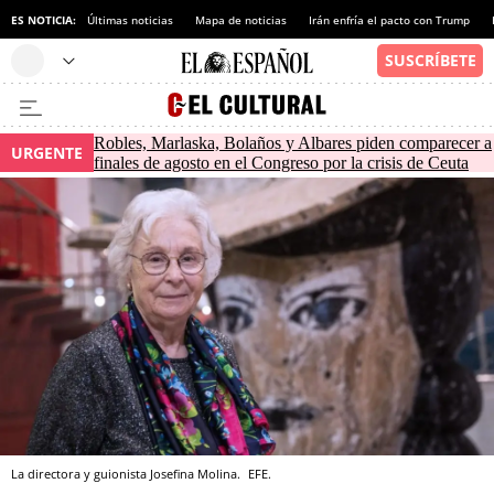
ES NOTICIA:
Últimas noticias
Mapa de noticias
Irán enfría el pacto con Trump
Robles, Marlaska, Bolaños y Albares piden comparecer a
URGENTE
finales de agosto en el Congreso por la crisis de Ceuta
La directora y guionista Josefina Molina.
EFE.