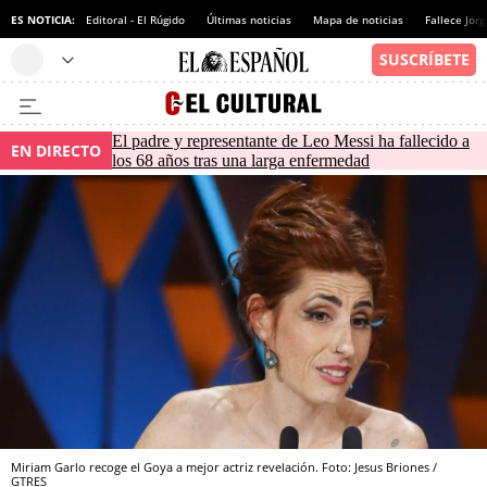
ES NOTICIA:
Editoral - El Rúgido
Últimas noticias
Mapa de noticias
Fallece Jor
El padre y representante de Leo Messi ha fallecido a
EN DIRECTO
los 68 años tras una larga enfermedad
Miriam Garlo recoge el Goya a mejor actriz revelación. Foto: Jesus Briones /
GTRES