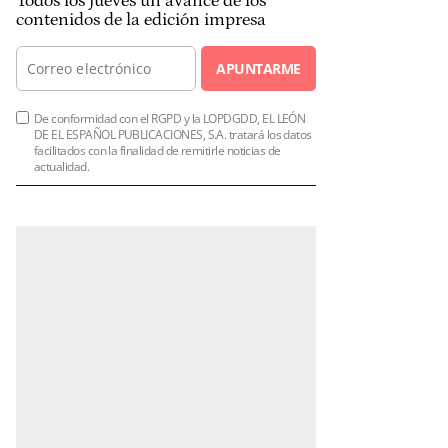
Todos los jueves un avance de los
contenidos de la edición impresa
APUNTARME
De conformidad con el RGPD y la LOPDGDD, EL LEÓN
DE EL ESPAÑOL PUBLICACIONES, S.A. tratará los datos
facilitados con la finalidad de remitirle noticias de
actualidad.