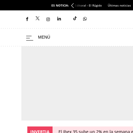
ES NOTICIA:
Editoral - El Rúgido
Últimas noticias
INVERTIA
El Ibex 35 sube un 2% en la semana 