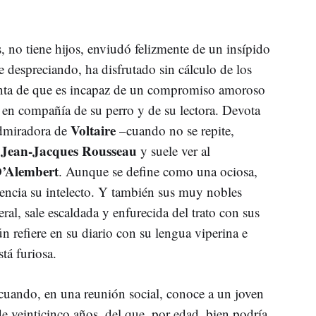
 no tiene hijos, enviudó felizmente de un insípido
 despreciando, ha disfrutado sin cálculo de los
uenta de que es incapaz de un compromiso amoroso
n en compañía de su perro y de su lectora. Devota
Voltaire
dmiradora de
–cuando no se repite,
Jean-Jacques Rousseau
e
y suele ver al
’Alembert
. Aunque se define como una ociosa,
gencia su intelecto. Y también sus muy nobles
ral, sale escaldada y enfurecida del trato con sus
ún refiere en su diario con su lengua viperina e
stá furiosa.
uando, en una reunión social, conoce a un joven
de veinticinco años, del que, por edad, bien podría