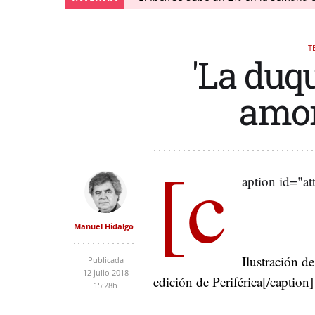
T
'La duq
amor
[c
aption id="a
Manuel Hidalgo
Ilustración de
Publicada
12 julio 2018
edición de Periférica[/caption]
15:28h