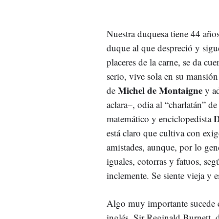
Nuestra duquesa tiene 44 años,
duque al que despreció y sigue
placeres de la carne, se da c
serio, vive sola en su mansió
Michel de Montaigne
de
y a
aclara–, odia al “charlatán” d
D
matemático y enciclopedista
está claro que cultiva con exi
amistades, aunque, por lo gene
iguales, cotorras y fatuos, seg
inclemente. Se siente vieja y e
Algo muy importante sucede c
inglés, Sir Reginald Burnett, 