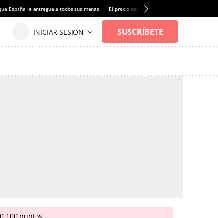
que España le entregue a todos sus menas
El precio del alquiler de vivienda baja por pri
20.100 puntos