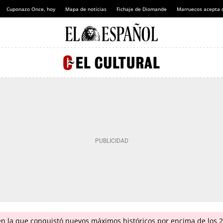
Cuponazo Once, hoy
Mapa de noticias
Fichaje de Diomande
Marruecos acepta 
en la que conquistó nuevos máximos históricos por encima de los 