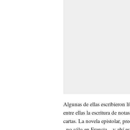
Algunas de ellas escribieron 
entre ellas la escritura de not
cartas. La novela epistolar, p
–no sólo en Francia–, y ahí e