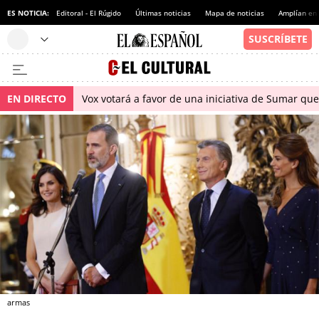
ES NOTICIA:
Editoral - El Rúgido
Últimas noticias
Mapa de noticias
Amplían en
EN DIRECTO
Vox votará a favor de una iniciativa de Sumar qu
armas