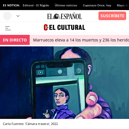
ES NOTICIA:
Editoral - El Rúgido
Últimas noticias
Cuponazo Once, hoy
Mapa de 
EN DIRECTO
Marruecos eleva a 14 los muertos y 236 los herido
Carla Fuentes: 'Cámara trasera', 2022