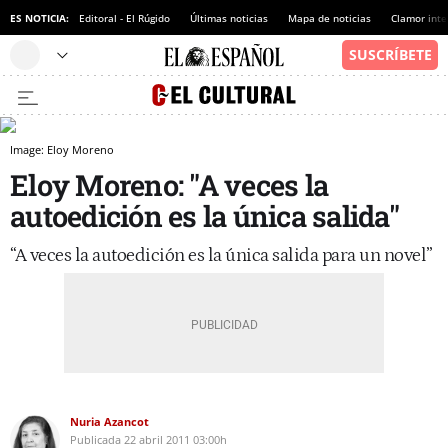
ES NOTICIA:
Editoral - El Rúgido
Últimas noticias
Mapa de noticias
Clamor inte
Image: Eloy Moreno
Eloy Moreno: "A veces la
autoedición es la única salida"
“A veces la autoedición es la única salida para un novel”
Nuria Azancot
Publicada
22 abril 2011
03:00h