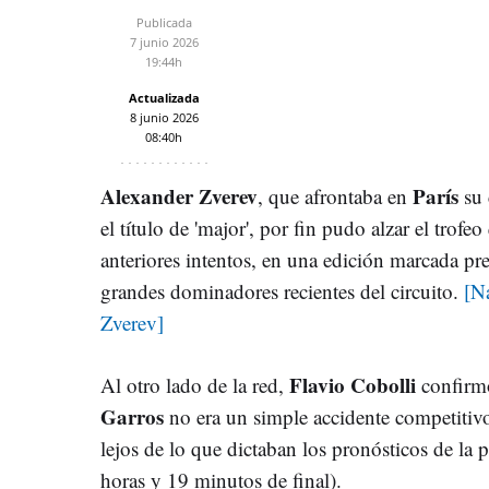
Publicada
7 junio 2026
19:44h
Actualizada
8 junio 2026
08:40h
Alexander Zverev
París
, que afrontaba en
su 
el título de 'major', por fin pudo alzar el trofe
anteriores intentos, en una edición marcada pr
grandes dominadores recientes del circuito.
[Na
Zverev]
Flavio
Cobolli
Al otro lado de la red,
confirmó
Garros
no era un simple accidente competitiv
lejos de lo que dictaban los pronósticos de la p
horas y 19 minutos de final).