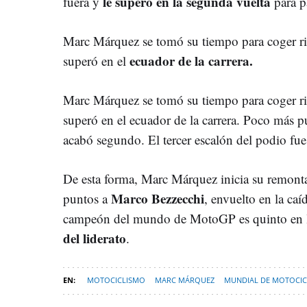
le superó en la segunda vuelta
fuera y
para pa
Marc Márquez se tomó su tiempo para coger rit
ecuador de la carrera.
superó en el
Marc Márquez se tomó su tiempo para coger rit
superó en el ecuador de la carrera. Poco más p
acabó segundo. El tercer escalón del podio fu
De esta forma, Marc Márquez inicia su remontad
Marco Bezzecchi
puntos a
, envuelto en la caí
campeón del mundo de MotoGP es quinto en la
del liderato
.
MOTOCICLISMO
MARC MÁRQUEZ
MUNDIAL DE MOTOCI
GRAN PREMIO DE HUNGRÍA DE MOTOGP
DEPORTES-NEWSLETTE