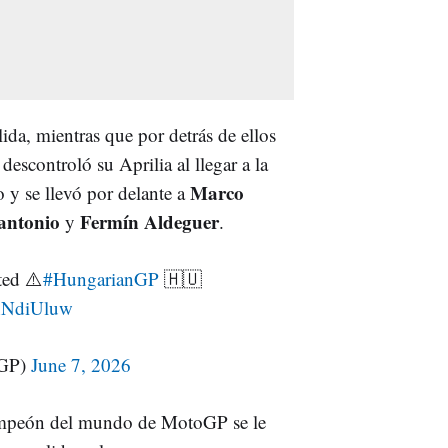
da, mientras que por detrás de ellos
 descontroló su Aprilia al llegar a la
Marco
o y se llevó por delante a
nantonio
Fermín Aldeguer
y
.
ted ⚠️
#HungarianGP
🇭🇺
rhNdiUluw
GP)
June 7, 2026
campeón del mundo de MotoGP se le