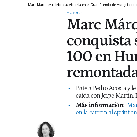
Marc Márquez celebra su victoria en el Gran Premio de Hungría, en 
MOTOGP
Marc Márqu
conquista 
100 en Hun
remontada 
Bate a Pedro Acosta y l
caída con Jorge Martín,
Más información:
Mar
en la carrera al sprint e