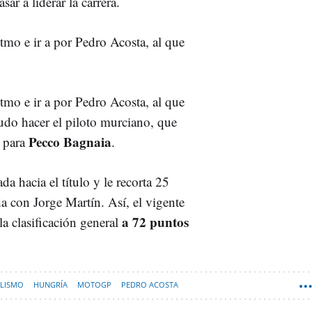
sar a liderar la carrera.
mo e ir a por Pedro Acosta, al que
mo e ir a por Pedro Acosta, al que
udo hacer el piloto murciano, que
Pecco Bagnaia
e para
.
a hacia el título y le recorta 25
da con Jorge Martín. Así, el vigente
a 72 puntos
 clasificación general
CLISMO
HUNGRÍA
MOTOGP
PEDRO ACOSTA
R