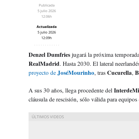
Publicada
5 julio 2026
12:06h
Actualizada
5 julio 2026
12:09h
Denzel Dumfries
jugará la próxima temporada y
RealMadrid
. Hasta 2030. El lateral neerlandés
JoséMourinho
Cucurella
B
proyecto de
, tras
,
InterdeMi
A sus 30 años, llega procedente del
cláusula de rescisión, sólo válida para equipos 