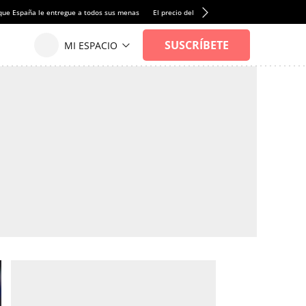
que España le entregue a todos sus menas
El precio del alquiler de vivienda baja por pri