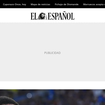
Cuponazo Once, hoy
Mapa de noticias
Fichaje de Diomande
Marruecos acepta 