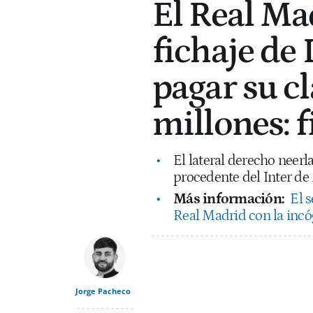
El Real Mad
fichaje de
pagar su c
millones: 
El lateral derecho neer
procedente del Inter de
Más información:
El 
Real Madrid con la incóg
Jorge Pacheco