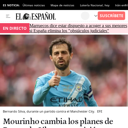
ES NOTICIA:
Últimas noticias
Mapa de noticias
Lotería Nacional, hoy
Irán enfr
Marruecos dice estar dispuesto a acoger a sus menores
EN DIRECTO
si España elimina los "obstáculos judiciales"
Bernardo Silva, durante un partido contra el Manchester City.
EFE
Mourinho cambia los planes de