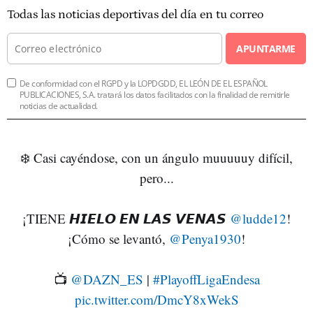
Todas las noticias deportivas del día en tu correo
APUNTARME
De conformidad con el RGPD y la LOPDGDD, EL LEÓN DE EL ESPAÑOL
PUBLICACIONES, S.A. tratará los datos facilitados con la finalidad de remitirle
noticias de actualidad.
❄️ Casi cayéndose, con un ángulo muuuuuy difícil,
pero...
¡TIENE 𝙃𝙄𝙀𝙇𝙊 𝙀𝙉 𝙇𝘼𝙎 𝙑𝙀𝙉𝘼𝙎
@ludde12
!
¡Cómo se levantó,
@Penya1930
!
📺
@DAZN_ES
|
#PlayoffLigaEndesa
pic.twitter.com/DmcY8xWekS