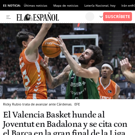
ES NOTICIA:
Últimas noticias
Mapa de noticias
Lotería Nacional, hoy
Irán enfr
Ricky Rubio trata de avanzar ante Cárdenas.
EFE
El Valencia Basket hunde al
Joventut en Badalona y se cita con
el Barça en la gran final de la Liga