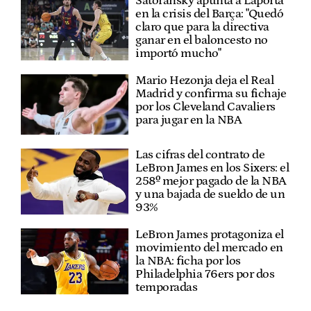
Satoransky apunta a Laporta
en la crisis del Barça: "Quedó
claro que para la directiva
ganar en el baloncesto no
importó mucho"
Mario Hezonja deja el Real
Madrid y confirma su fichaje
por los Cleveland Cavaliers
para jugar en la NBA
Las cifras del contrato de
LeBron James en los Sixers: el
258º mejor pagado de la NBA
y una bajada de sueldo de un
93%
LeBron James protagoniza el
movimiento del mercado en
la NBA: ficha por los
Philadelphia 76ers por dos
temporadas