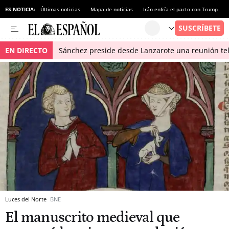
ES NOTICIA:
Últimas noticias
Mapa de noticias
Irán enfría el pacto con Trump
EN DIRECTO
Sánchez preside desde Lanzarote una reunión tel
Luces del Norte
BNE
El manuscrito medieval que