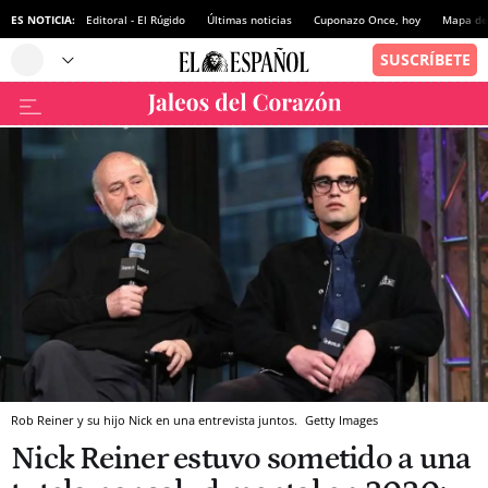
ES NOTICIA:
Editoral - El Rúgido
Últimas noticias
Cuponazo Once, hoy
Mapa de 
Rob Reiner y su hijo Nick en una entrevista juntos.
Getty Images
Nick Reiner estuvo sometido a una