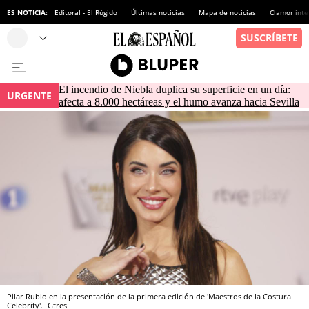
ES NOTICIA:
Editoral - El Rúgido
Últimas noticias
Mapa de noticias
Clamor inte
El incendio de Niebla duplica su superficie en un día:
URGENTE
afecta a 8.000 hectáreas y el humo avanza hacia Sevilla
Pilar Rubio en la presentación de la primera edición de 'Maestros de la Costura
Celebrity'.
Gtres