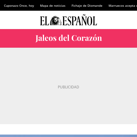
Cuponazo Once, hoy
Mapa de noticias
Fichaje de Diomande
Marruecos acepta 