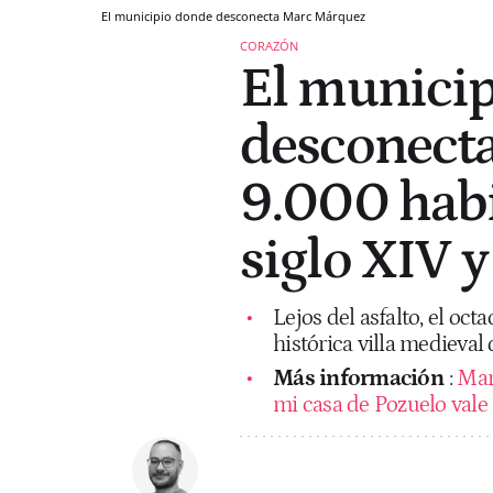
El municipio donde desconecta Marc Márquez
CORAZÓN
El municip
desconect
9.000 habit
siglo XIV 
Lejos del asfalto, el o
histórica villa medieval 
Más información
:
Mar
mi casa de Pozuelo vale