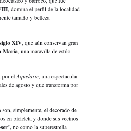
o neoclásico y barroco, que fue
VIII
, domina el perfil de la localidad
onente tamaño y belleza
 siglo XIV
, que aún conservan gran
ta María
, una maravilla de estilo
a por el
Aquelarre
, una espectacular
ales de agosto y que transforma por
ia son, simplemente, el decorado de
os en bicicleta y donde sus vecinos
oser
", no como la superestrella