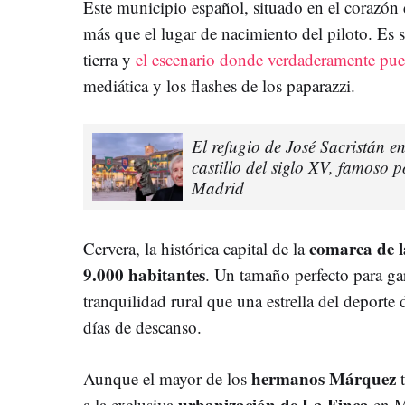
Este municipio español, situado en el corazón 
más que el lugar de nacimiento del piloto. Es 
tierra y
el escenario donde verdaderamente pue
mediática y los flashes de los paparazzi.
El refugio de José Sacristán e
castillo del siglo XV, famoso 
Madrid
comarca de l
Cervera, la histórica capital de la
9.000 habitantes
. Un tamaño perfecto para ga
tranquilidad rural que una estrella del deporte 
días de descanso.
hermanos Márquez
Aunque el mayor de los
t
urbanización de La Finca
a la exclusiva
en Ma