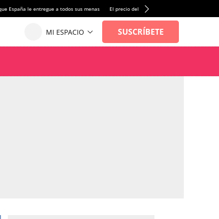
que España le entregue a todos sus menas
El precio del alquiler de vivienda baja por pri