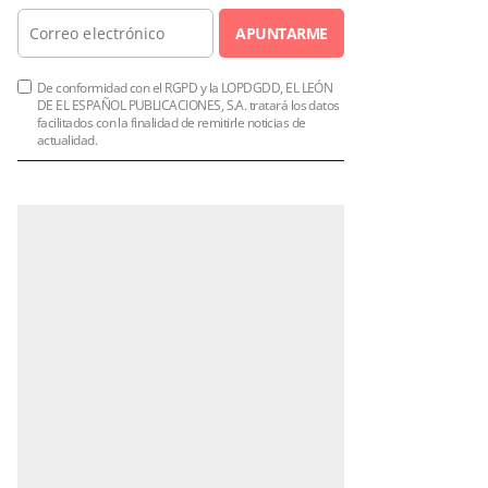
APUNTARME
De conformidad con el RGPD y la LOPDGDD, EL LEÓN
DE EL ESPAÑOL PUBLICACIONES, S.A. tratará los datos
facilitados con la finalidad de remitirle noticias de
actualidad.