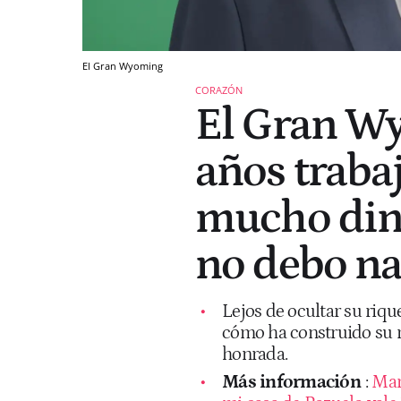
El Gran Wyoming
CORAZÓN
El Gran Wy
años traba
mucho dine
no debo na
Lejos de ocultar su rique
cómo ha construido su m
honrada.
Más información
:
Mar