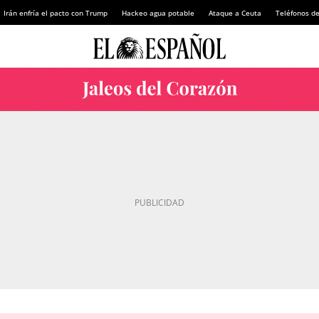
Irán enfría el pacto con Trump
Hackeo agua potable
Ataque a Ceuta
Teléfonos d