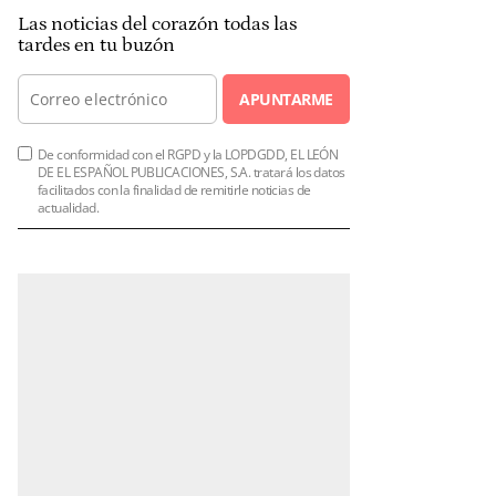
Las noticias del corazón todas las
tardes en tu buzón
APUNTARME
De conformidad con el RGPD y la LOPDGDD, EL LEÓN
DE EL ESPAÑOL PUBLICACIONES, S.A. tratará los datos
facilitados con la finalidad de remitirle noticias de
actualidad.