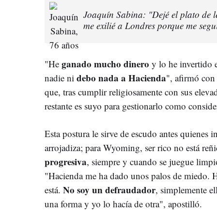
Joaquín Sabina: "Dejé el plato de l
me exilié a Londres porque me seguí
ganado mucho dinero
"He
y lo he invertido
debo nada a Hacienda
nadie ni
", afirmó con
que, tras cumplir religiosamente con sus elevad
restante es suyo para gestionarlo como consid
Esta postura le sirve de escudo antes quienes 
arrojadiza; para Wyoming, ser rico no está re
progresiva
, siempre y cuando se juegue limpi
"Hacienda me ha dado unos palos de miedo. 
No soy un defraudador
está.
, simplemente el
una forma y yo lo hacía de otra", apostilló.