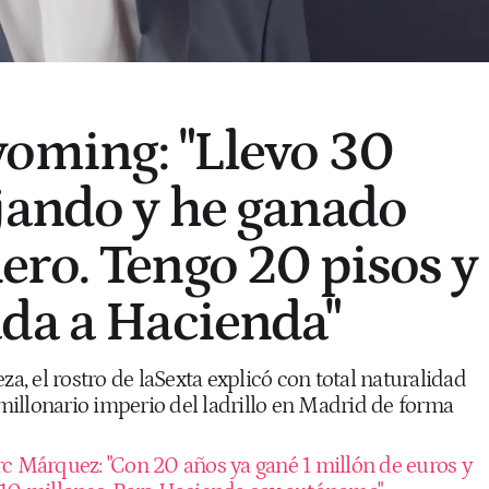
oming: "Llevo 30
jando y he ganado
ro. Tengo 20 pisos y
da a Hacienda"
za, el rostro de laSexta explicó con total naturalidad
illonario imperio del ladrillo en Madrid de forma
c Márquez: "Con 20 años ya gané 1 millón de euros y