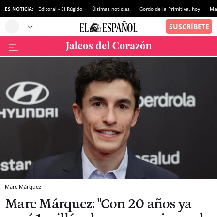
ES NOTICIA:
Editoral - El Rúgido
Últimas noticias
Gordo de la Primitiva, hoy
Ma
Marc Márquez
Marc Márquez: "Con 20 años ya