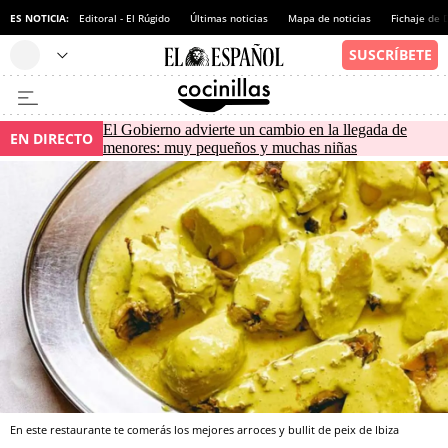
ES NOTICIA:
Editoral - El Rúgido
Últimas noticias
Mapa de noticias
Fichaje de
El Gobierno advierte un cambio en la llegada de
EN DIRECTO
menores: muy pequeños y muchas niñas
En este restaurante te comerás los mejores arroces y bullit de peix de Ibiza