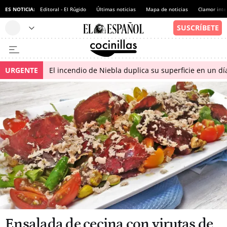
ES NOTICIA:
Editoral - El Rúgido
Últimas noticias
Mapa de noticias
Clamor inte
URGENTE
El incendio de Niebla duplica su superficie en un dí
Ensalada de cecina con virutas de