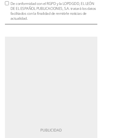
De conformidad con el RGPD y la LOPDGDD, EL LEÓN
DE EL ESPAÑOL PUBLICACIONES, S.A. tratará los datos
facilitados con la finalidad de remitirle noticias de
actualidad.