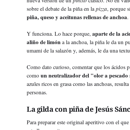
nueva versión de un
pintxo
clásico. No en van
sobre el debate de la piña en la
pizza
, porque s
piña, queso y aceitunas rellenas de ancho
a
.
aparte de la aci
Y funciona. Lo hace porque,
aliño de limón
a la anchoa, la piña le da un 
umami de la salazón y, además, le da una textu
Como dato curioso, comentar que los ácidos pre
un neutralizador del "olor a pescado
como
azules ricos en grasa como las anchoas, result
personas.
La gilda con piña de Jesús Sán
Para preparar este original aperitivo con el qu