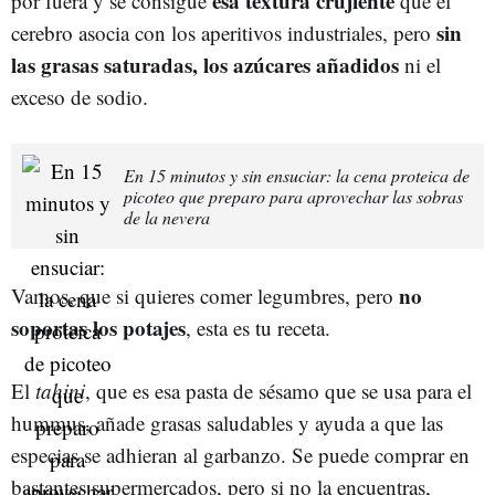
esa textura crujiente
por fuera y se consigue
que el
sin
cerebro asocia con los aperitivos industriales, pero
las grasas saturadas, los azúcares añadidos
ni el
exceso de sodio.
En 15 minutos y sin ensuciar: la cena proteica de
picoteo que preparo para aprovechar las sobras
de la nevera
no
Vamos, que si quieres comer legumbres, pero
soportas los potajes
, esta es tu receta.
El
tahini
, que es esa pasta de sésamo que se usa para el
hummus, añade grasas saludables y ayuda a que las
especias se adhieran al garbanzo. Se puede comprar en
bastantes supermercados, pero si no la encuentras,