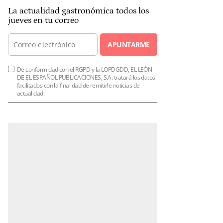
La actualidad gastronómica todos los
jueves en tu correo
APUNTARME
De conformidad con el RGPD y la LOPDGDD, EL LEÓN
DE EL ESPAÑOL PUBLICACIONES, S.A. tratará los datos
facilitados con la finalidad de remitirle noticias de
actualidad.