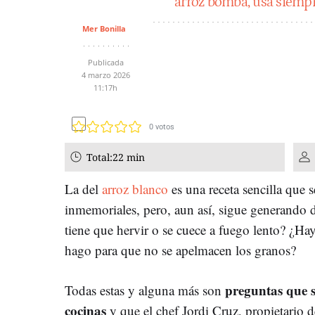
arroz bomba, usa siempr
Mer Bonilla
Publicada
4 marzo 2026
11:17h
0
votos
Total:
22 min
La del
arroz blanco
es una receta sencilla que 
inmemoriales, pero, aun así, sigue generando 
tiene que hervir o se cuece a fuego lento? ¿Ha
hago para que no se apelmacen los granos?
preguntas que s
Todas estas y alguna más son
cocinas
y que el chef Jordi Cruz, propietario d