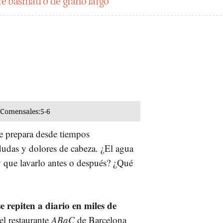
e basmati o de grano largo"
Comensales:
5-6
se prepara desde tiempos
dudas y dolores de cabeza. ¿El agua
y que lavarlo antes o después? ¿Qué
e repiten a diario en miles de
el restaurante
ABaC
de Barcelona