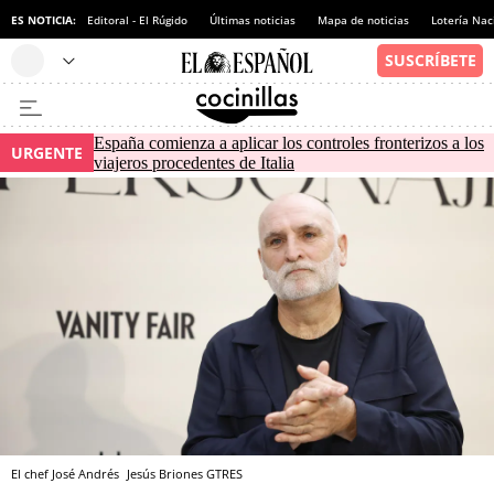
ES NOTICIA:
Editoral - El Rúgido
Últimas noticias
Mapa de noticias
Lotería Nac
España comienza a aplicar los controles fronterizos a los
URGENTE
viajeros procedentes de Italia
El chef José Andrés
Jesús Briones
GTRES