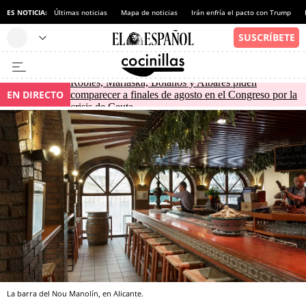
ES NOTICIA:
Últimas noticias
Mapa de noticias
Irán enfría el pacto con Trump
Robles, Marlaska, Bolaños y Albares piden
EN DIRECTO
comparecer a finales de agosto en el Congreso por la
crisis de Ceuta
La barra del Nou Manolín, en Alicante.