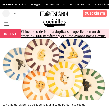
ES NOTICIA:
Editoral - El Rúgido
Últimas noticias
Mapa de noticias
Clamor inte
El incendio de Niebla duplica su superficie en un día:
URGENTE
afecta a 8.000 hectáreas y el humo avanza hacia Sevilla
La vajilla de los perros de Eugenia Martínez de Irujo.
Foto cedida