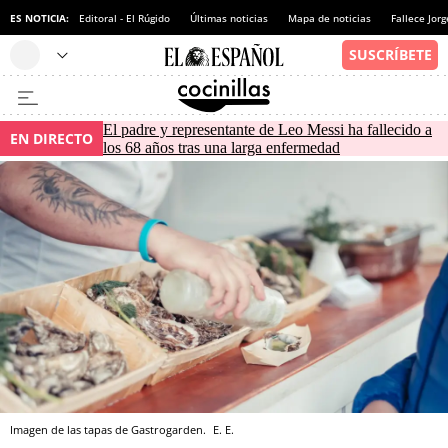
ES NOTICIA:
Editoral - El Rúgido
Últimas noticias
Mapa de noticias
Fallece Jor
El padre y representante de Leo Messi ha fallecido a
EN DIRECTO
los 68 años tras una larga enfermedad
Imagen de las tapas de Gastrogarden.
E. E.