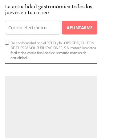
La actualidad gastronómica todos los
jueves en tu correo
APUNTARME
De conformidad con el RGPD y la LOPDGDD, EL LEÓN
DE EL ESPAÑOL PUBLICACIONES, S.A. tratará los datos
facilitados con la finalidad de remitirle noticias de
actualidad.