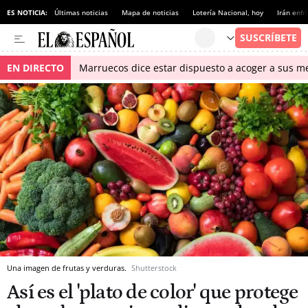
ES NOTICIA:
Últimas noticias
Mapa de noticias
Lotería Nacional, hoy
Irán enfr
EN DIRECTO
Marruecos dice estar dispuesto a acoger a sus me
Una imagen de frutas y verduras.
Shutterstock
Así es el 'plato de color' que protege