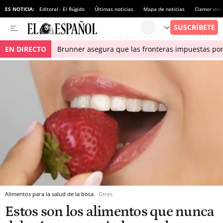
ES NOTICIA:
Editoral - El Rúgido
Últimas noticias
Mapa de noticias
Clamor inte
EN DIRECTO
Brunner asegura que las fronteras impuestas por I
Alimentos para la salud de la boca.
Gtres
Estos son los alimentos que nunca