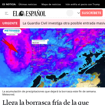
ES NOTICIA:
Últimas noticias
Mapa de noticias
Irán enfría el pacto con Trump
URGENTE
La Guardia Civil investiga otra posible entrada masiv
La acumulación de precipitaciones que dejará la borrasca este fin de semana.
Meteored.
Llega la borrasca fría de la que