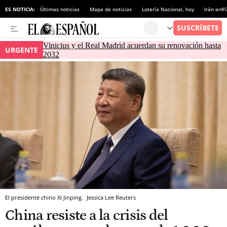
ES NOTICIA:
Últimas noticias
Mapa de noticias
Lotería Nacional, hoy
Irán enfr
Vinicius y el Real Madrid acuerdan su renovación hasta
URGENTE
2032
El presidente chino Xi Jinping.
Jessica Lee
Reuters
China resiste a la crisis del