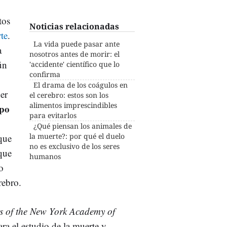
tos
Noticias relacionadas
rte
.
La vida puede pasar ante
a
nosotros antes de morir: el
ún
'accidente' científico que lo
confirma
El drama de los coágulos en
ner
el cerebro: estos son los
alimentos imprescindibles
rpo
para evitarlos
¿Qué piensan los animales de
la muerte?: por qué el duelo
que
no es exclusivo de los seres
que
humanos
o
rebro.
s of the New York Academy of
ra el estudio de la muerte y