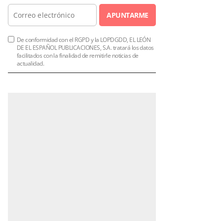
APUNTARME
De conformidad con el RGPD y la LOPDGDD, EL LEÓN
DE EL ESPAÑOL PUBLICACIONES, S.A. tratará los datos
facilitados con la finalidad de remitirle noticias de
actualidad.