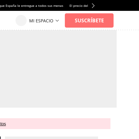
que España le entregue a todos sus menas
El precio del alquiler de vivienda baja por pri
tos