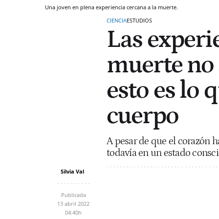
Una joven en plena experiencia cercana a la muerte.
CIENCIA
ESTUDIOS
Las experi
muerte no 
esto es lo 
cuerpo
A pesar de que el corazón h
todavía en un estado conscie
Silvia Val
Publicada
13 abril 2022
04:40h