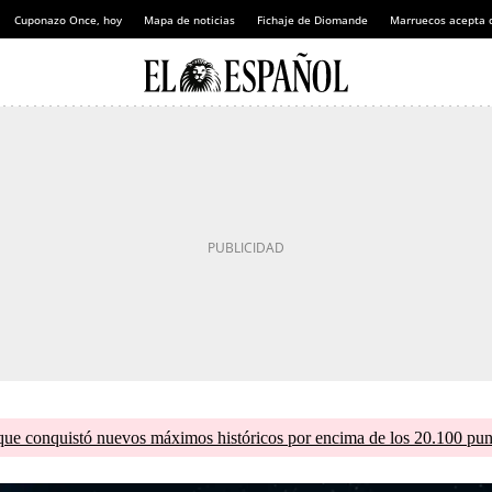
Cuponazo Once, hoy
Mapa de noticias
Fichaje de Diomande
Marruecos acepta 
que conquistó nuevos máximos históricos por encima de los 20.100 pun