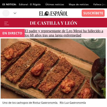
ES NOTICIA:
Editoral - El Rúgido
Últimas noticias
Mapa de noticias
Fallece Jor
El padre y representante de Leo Messi ha fallecido a
EN DIRECTO
los 68 años tras una larga enfermedad
Uno de los cachopos de Rioluz Gastronomía.
Río Luz Gastronomía