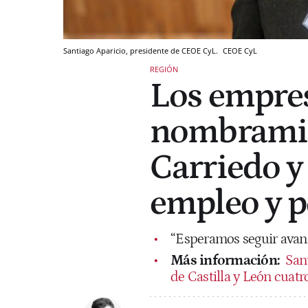
Santiago Aparicio, presidente de CEOE CyL.
CEOE CyL
REGIÓN
Los empres
nombramie
Carriedo y
empleo y p
“Esperamos seguir avan
Más información:
Sant
de Castilla y León cuat