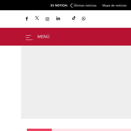
ES NOTICIA:
Últimas noticias
Mapa de noticias