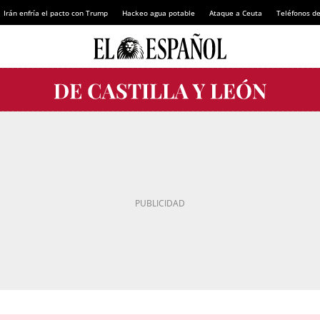
Irán enfría el pacto con Trump
Hackeo agua potable
Ataque a Ceuta
Teléfonos d