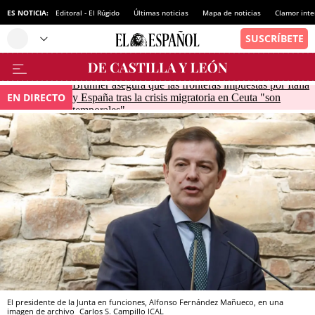
ES NOTICIA:
Editoral - El Rúgido
Últimas noticias
Mapa de noticias
Clamor inte
Brunner asegura que las fronteras impuestas por Italia
EN DIRECTO
y España tras la crisis migratoria en Ceuta "son
temporales"
El presidente de la Junta en funciones, Alfonso Fernández Mañueco, en una
imagen de archivo
Carlos S. Campillo
ICAL