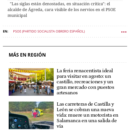
"Las siglas están denostadas, en situación crítica": el
alcalde de Ágreda, cara visible de los nervios en el PSOE
municipal
PSOE (PARTIDO SOCIALISTA OBRERO ESPAÑOL)
PARTIDO POPULAR (PP)
PEDRO SÁNCHEZ
JOSÉ LUIS RODRÍGUEZ-ZAPATERO
ALFONSO FERNÁNDEZ MAÑUECO
MÁS EN REGIÓN
PARTIDO POPULAR DE CASTILLA Y LEÓN
PSOE CASTILLA Y LEÓN
La feria renacentista ideal
POLÍTICA CASTILLA Y LEÓN
para visitar en agosto: un
castillo, recreaciones y un
gran mercado con puestos
artesanos
Las carreteras de Castilla y
León se cobran una nueva
vida: muere un motorista en
Salamanca en una salida de
vía