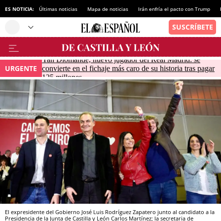
ES NOTICIA:
Últimas noticias
Mapa de noticias
Irán enfría el pacto con Trump
Yan Diomande, nuevo jugador del Real Madrid: se
URGENTE
convierte en el fichaje más caro de su historia tras pagar
125 millones
El expresidente del Gobierno José Luis Rodríguez Zapatero junto al candidato a la
Presidencia de la Junta de Castilla y León Carlos Martínez; la secretaria de