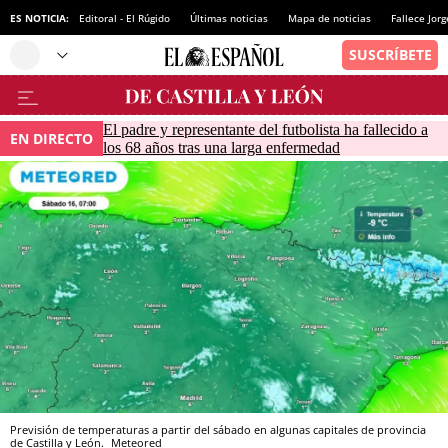
ES NOTICIA:
Editoral - El Rúgido
Últimas noticias
Mapa de noticias
Fallece Jor
El padre y representante del futbolista ha fallecido a
EN DIRECTO
los 68 años tras una larga enfermedad
Previsión de temperaturas a partir del sábado en algunas capitales de provincia
de Castilla y León.
Meteored