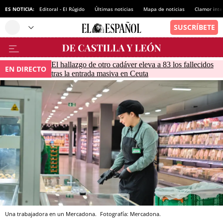
ES NOTICIA:
Editoral - El Rúgido
Últimas noticias
Mapa de noticias
Clamor inte
El hallazgo de otro cadáver eleva a 83 los fallecidos
EN DIRECTO
tras la entrada masiva en Ceuta
Una trabajadora en un Mercadona.
Fotografía: Mercadona.