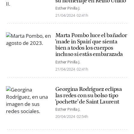
su homenaje en Reino Unido
Esther Pinilla J.
21/04/2024
02:41h
Marta Pombo luce el bañador
'made in Spain' que sienta
bien a todos los cuerpos
incluso si estás embarazada
Esther Pinilla J.
21/04/2024
02:41h
Georgina Rodríguez eclipsa
las redes con su bolso tipo
'pochette' de Saint Laurent
Esther Pinilla J.
20/04/2024
02:54h