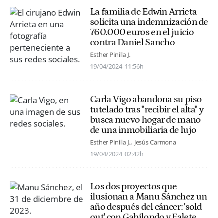
La familia de Edwin Arrieta
solicita una indemnización de
760.000 euros en el juicio
contra Daniel Sancho
Esther Pinilla J.
19/04/2024
11:56h
Carla Vigo abandona su piso
tutelado tras "recibir el alta" y
busca nuevo hogar de mano
de una inmobiliaria de lujo
Esther Pinilla J.
Jesús Carmona
19/04/2024
02:42h
Los dos proyectos que
ilusionan a Manu Sánchez un
año después del cáncer: 'sold
out' con Gabilondo y Falete