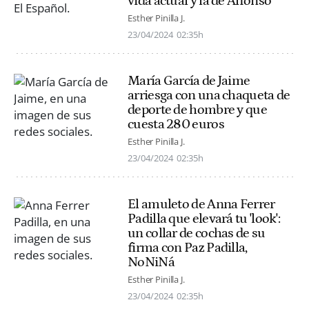
vida actual y la de Alfonso
Esther Pinilla J.
23/04/2024
02:35h
María García de Jaime
arriesga con una chaqueta de
deporte de hombre y que
cuesta 280 euros
Esther Pinilla J.
23/04/2024
02:35h
El amuleto de Anna Ferrer
Padilla que elevará tu 'look':
un collar de cochas de su
firma con Paz Padilla,
NoNiNá
Esther Pinilla J.
23/04/2024
02:35h