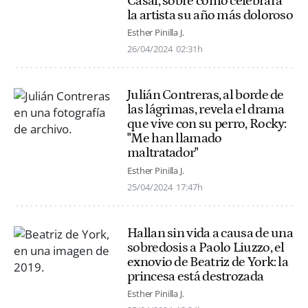
Casal, sobre cómo celebrará
la artista su año más doloroso
Esther Pinilla J.
26/04/2024
02:31h
Julián Contreras, al borde de
las lágrimas, revela el drama
que vive con su perro, Rocky:
"Me han llamado
maltratador"
Esther Pinilla J.
25/04/2024
17:47h
Hallan sin vida a causa de una
sobredosis a Paolo Liuzzo, el
exnovio de Beatriz de York: la
princesa está destrozada
Esther Pinilla J.