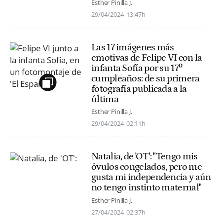
Esther Pinilla J.
29/04/2024
13:47h
Las 17 imágenes más
emotivas de Felipe VI con la
infanta Sofía por su 17º
cumpleaños: de su primera
fotografía publicada a la
última
Esther Pinilla J.
29/04/2024
02:11h
Natalia, de 'OT': "Tengo mis
óvulos congelados, pero me
gusta mi independencia y aún
no tengo instinto maternal"
Esther Pinilla J.
27/04/2024
02:37h