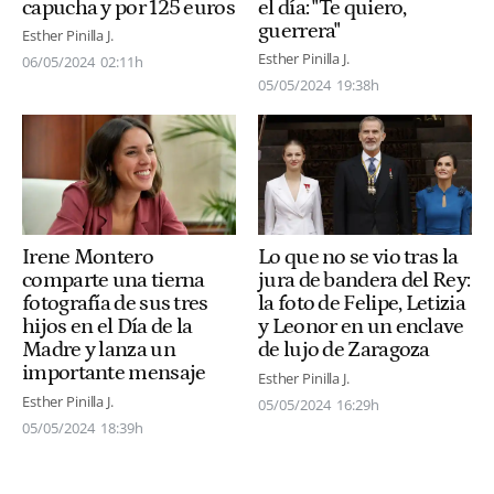
capucha y por 125 euros
el día: "Te quiero,
guerrera"
Esther Pinilla J.
Esther Pinilla J.
06/05/2024
02:11h
05/05/2024
19:38h
Irene Montero
Lo que no se vio tras la
comparte una tierna
jura de bandera del Rey:
fotografía de sus tres
la foto de Felipe, Letizia
hijos en el Día de la
y Leonor en un enclave
Madre y lanza un
de lujo de Zaragoza
importante mensaje
Esther Pinilla J.
Esther Pinilla J.
05/05/2024
16:29h
05/05/2024
18:39h