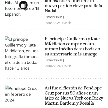
famosos se reúnen en un
nuevo partido clave para Rafa
Nadal
Esther Pinilla J.
29/04/2024
19:43h
El príncipe Guillermo y Kate
Middleton comparten un
retrato inédito de su boda en
su aniversario más amargo
Esther Pinilla J.
29/04/2024
15:26h
Así fue el fiestón de Penélope
Cruz por sus 50 años en un
ático de Nueva York con Ricky
Martin, Bardem y Rosalía