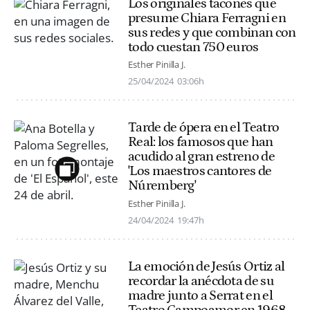
Los originales tacones que
presume Chiara Ferragni en
sus redes y que combinan con
todo cuestan 750 euros
Esther Pinilla J.
25/04/2024
03:06h
Tarde de ópera en el Teatro
Real: los famosos que han
acudido al gran estreno de
'Los maestros cantores de
Núremberg'
Esther Pinilla J.
24/04/2024
19:47h
La emoción de Jesús Ortiz al
recordar la anécdota de su
madre junto a Serrat en el
Teatro Campoamor en 1968