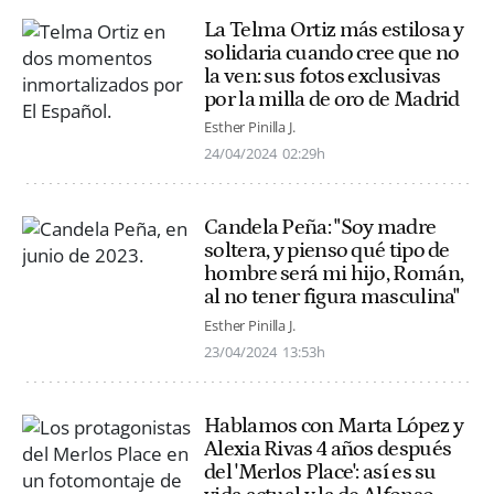
La Telma Ortiz más estilosa y
solidaria cuando cree que no
la ven: sus fotos exclusivas
por la milla de oro de Madrid
Esther Pinilla J.
24/04/2024
02:29h
Candela Peña: "Soy madre
soltera, y pienso qué tipo de
hombre será mi hijo, Román,
al no tener figura masculina"
Esther Pinilla J.
23/04/2024
13:53h
Hablamos con Marta López y
Alexia Rivas 4 años después
del 'Merlos Place': así es su