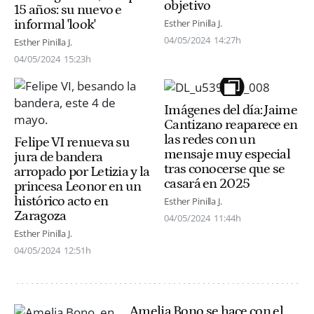
objetivo
15 años: su nuevo e
informal 'look'
Esther Pinilla J.
04/05/2024
14:27h
Esther Pinilla J.
04/05/2024
15:23h
Imágenes del día: Jaime
Cantizano reaparece en
las redes con un
Felipe VI renueva su
mensaje muy especial
jura de bandera
tras conocerse que se
arropado por Letizia y la
casará en 2025
princesa Leonor en un
histórico acto en
Esther Pinilla J.
Zaragoza
04/05/2024
11:44h
Esther Pinilla J.
04/05/2024
12:51h
Amelia Bono se hace con el