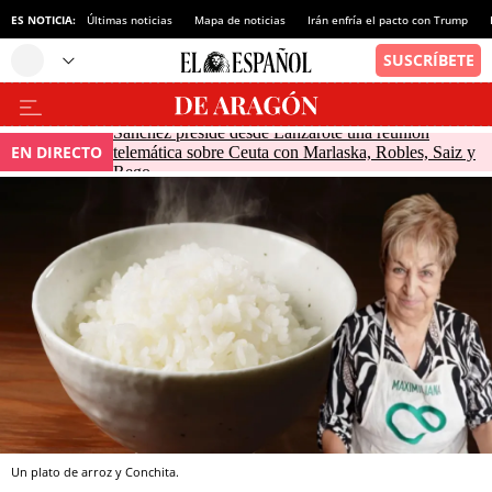
ES NOTICIA:
Últimas noticias
Mapa de noticias
Irán enfría el pacto con Trump
Sánchez preside desde Lanzarote una reunión
EN DIRECTO
telemática sobre Ceuta con Marlaska, Robles, Saiz y
Rego
Un plato de arroz y Conchita.