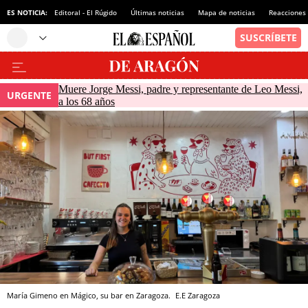
ES NOTICIA:
Editoral - El Rúgido
Últimas noticias
Mapa de noticias
Reacciones 
Muere Jorge Messi, padre y representante de Leo Messi,
URGENTE
a los 68 años
María Gimeno en Mágico, su bar en Zaragoza.
E.E
Zaragoza