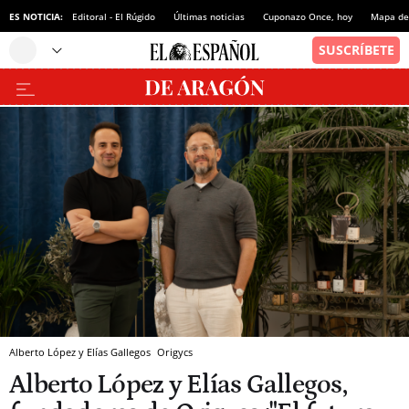
ES NOTICIA:
Editoral - El Rúgido
Últimas noticias
Cuponazo Once, hoy
Mapa de 
Alberto López y Elías Gallegos
Origycs
Alberto López y Elías Gallegos,