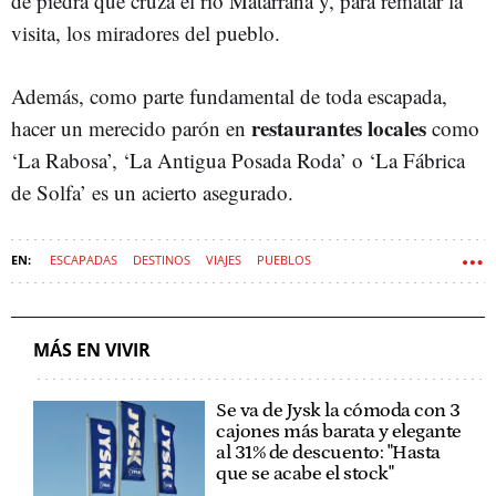
de piedra que cruza el río Matarraña y, para rematar la
visita, los miradores del pueblo.
Además, como parte fundamental de toda escapada,
restaurantes locales
hacer un merecido parón en
como
‘La Rabosa’, ‘La Antigua Posada Roda’ o ‘La Fábrica
de Solfa’ es un acierto asegurado.
ESCAPADAS
DESTINOS
VIAJES
PUEBLOS
PISCINAS NATURALES
MÁS EN VIVIR
Se va de Jysk la cómoda con 3
cajones más barata y elegante
al 31% de descuento: "Hasta
que se acabe el stock"