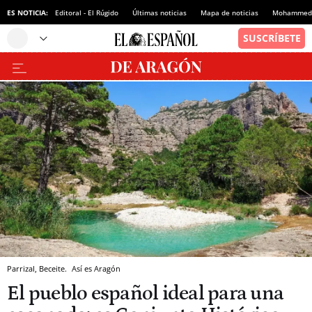
ES NOTICIA:
Editoral - El Rúgido
Últimas noticias
Mapa de noticias
Mohammed 
Parrizal, Beceite.
Así es Aragón
El pueblo español ideal para una